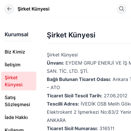
Şirket Künyesi
Şirket Künyesi
Kurumsal
Biz Kimiz
Şirket Künyesi
Ünvanı:
EYDEM GRUP ENERJİ VE İŞ 
İletişim
SAN. TİC. LTD. ŞTİ.
Şirket
Bağlı Bulunan Ticaret Odası:
Ankara T
Künyesi
– ATO
Ticaret Sicil Tescil Tarih:
27.06.2012
Satış
Tescilli Adres:
İVEDİK OSB Melih Gökç
Sözleşmesi
Elektrokent 2 İşmerkezi No:83/2 Yeni
İade Hakkı
ANKARA
Ticaret Sicil Numarası:
316511
Kullanım