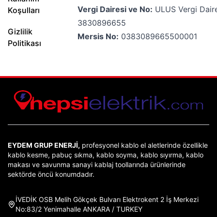
Vergi Dairesi ve No:
ULUS Vergi Daire
Koşulları
3830896655
Gizlilik
Mersis No:
0383089665500001
Politikası
EYDEM GRUP ENERJİ,
profesyonel kablo el aletlerinde özellikle
kablo kesme, pabuç sıkma, kablo soyma, kablo sıyırma, kablo
makası ve savunma sanayi kablaj toollarında ürünlerinde
sektörde öncü konumdadır.
İVEDİK OSB Melih Gökçek Bulvarı Elektrokent 2 İş Merkezi
No:83/2 Yenimahalle ANKARA / TURKEY