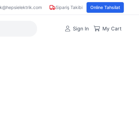
ik@hepsielektrik.com
Sipariş Takibi
Online Tahsilat
Sign In
My Cart