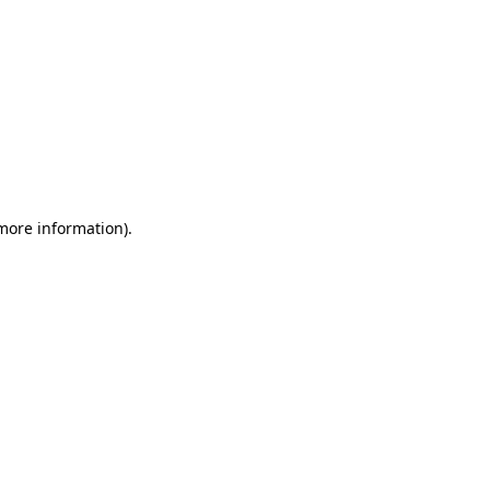
 more information)
.