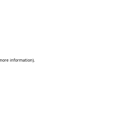
 more information)
.