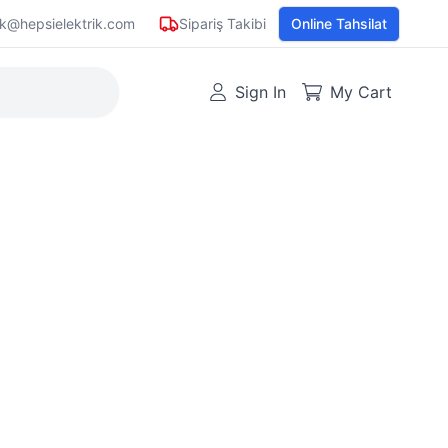
ik@hepsielektrik.com
Sipariş Takibi
Online Tahsilat
Sign In
My Cart